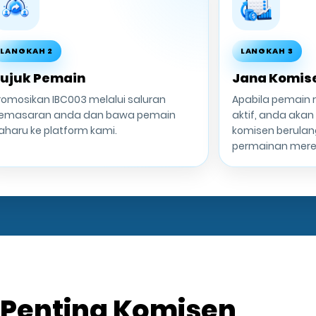
LANGKAH 2
LANGKAH 3
ujuk Pemain
Jana Komis
romosikan IBC003 melalui saluran
Apabila pemain 
emasaran anda dan bawa pemain
aktif, anda aka
aharu ke platform kami.
komisen berulang
permainan mere
 Penting Komisen