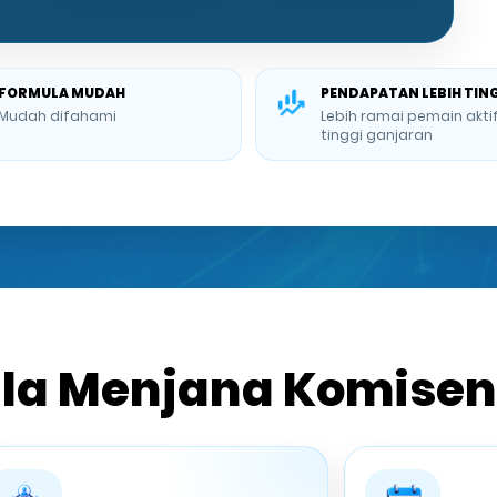
FORMULA MUDAH
PENDAPATAN LEBIH TIN
Mudah difahami
Lebih ramai pemain aktif,
tinggi ganjaran
la Menjana Komisen