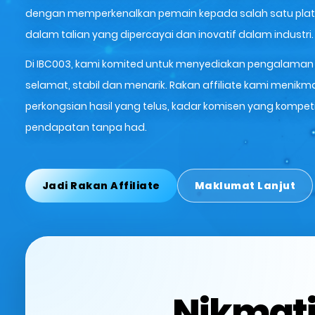
dengan memperkenalkan pemain kepada salah satu pla
dalam talian yang dipercayai dan inovatif dalam industri.
Di IBC003, kami komited untuk menyediakan pengalama
selamat, stabil dan menarik. Rakan affiliate kami menikm
perkongsian hasil yang telus, kadar komisen yang kompetit
pendapatan tanpa had.
Jadi Rakan Affiliate
Maklumat Lanjut
Nikmat