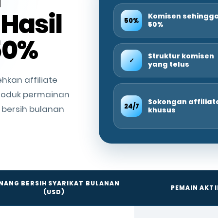
Hasil
Komisen sehingg
50%
50%
50%
Struktur komisen
✓
yang telus
kan affiliate
roduk permainan
Sokongan affiliat
24/7
l bersih bulanan
khusus
NANG BERSIH SYARIKAT BULANAN
PEMAIN AKTI
(USD)