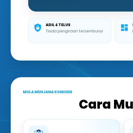
ADIL & TELUS
Tiada pengiraan tersembunyi
MULA MENJANA KOMISEN
Cara Mu