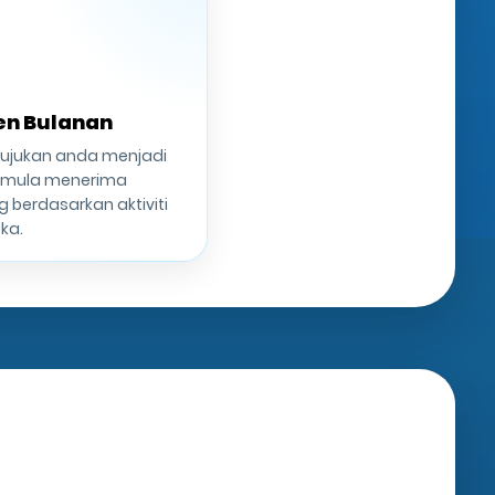
en Bulanan
rujukan anda menjadi
n mula menerima
 berdasarkan aktiviti
ka.