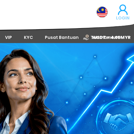
LOGIN
VIP
KYC
Pusat Bantuan
Tournament
1USDT = 4.09MYR