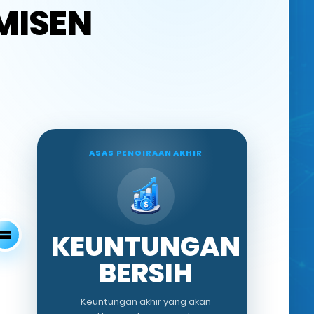
MISEN
ASAS PENGIRAAN AKHIR
=
KEUNTUNGAN
BERSIH
Keuntungan akhir yang akan