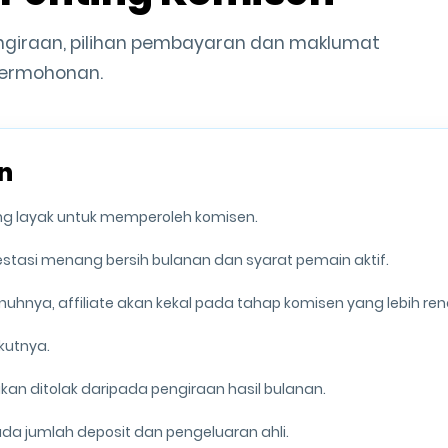
engiraan, pilihan pembayaran dan maklumat
permohonan.
n
ang layak untuk memperoleh komisen.
stasi menang bersih bulanan dan syarat pemain aktif.
enuhnya, affiliate akan kekal pada tahap komisen yang lebih r
ikutnya.
 akan ditolak daripada pengiraan hasil bulanan.
da jumlah deposit dan pengeluaran ahli.