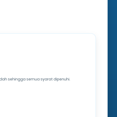
endah sehingga semua syarat dipenuhi.