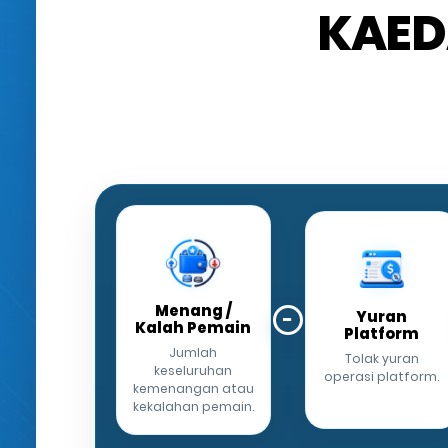
KAED
Menang /
Yuran
−
Kalah Pemain
Platform
Jumlah
Tolak yuran
keseluruhan
operasi platform.
kemenangan atau
kekalahan pemain.